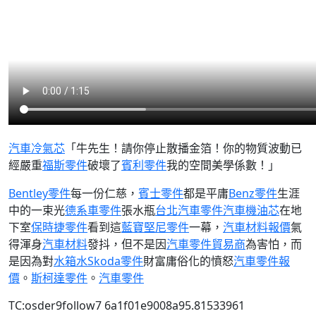
汽車冷氣芯
「牛先生！請你停止散播金箔！你的物質波動已
經嚴重
福斯零件
破壞了
賓利零件
我的空間美學係數！」
Bentley零件
每一份仁慈，
賓士零件
都是平庸
Benz零件
生涯
中的一束光
德系車零件
張水瓶
台北汽車零件
汽車機油芯
在地
下室
保時捷零件
看到這
藍寶堅尼零件
一幕，
汽車材料報價
氣
得渾身
汽車材料
發抖，但不是因
汽車零件貿易商
為害怕，而
是因為對
水箱水
Skoda零件
財富庸俗化的憤怒
汽車零件報
價
。
斯柯達零件
。
汽車零件
TC:osder9follow7 6a1f01e9008a95.81533961