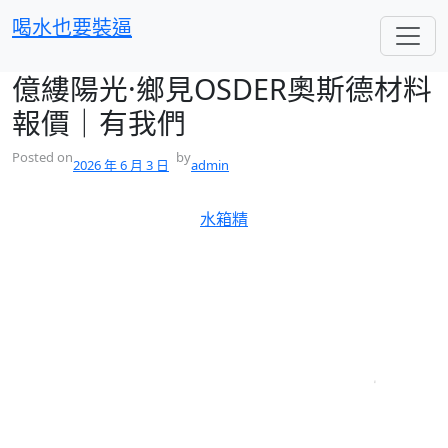
跳
喝水也要裝逼
至
主
億縷陽光·鄉見OSDER奧斯德材料
要
內
報價｜有我們
容
Posted on
by
2026 年 6 月 3 日
admin
水箱精