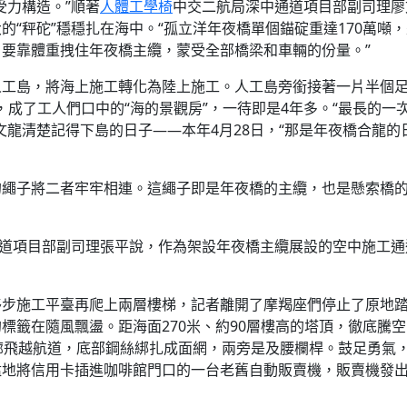
受力構造。”順著
人體工學椅
中交二航局深中通道項目部副司理廖
“秤砣”穩穩扎在海中。“孤立洋年夜橋單個錨碇重達170萬噸
要靠體重拽住年夜橋主纜，蒙受全部橋梁和車輛的份量。”
人工島，將海上施工轉化為陸上施工。人工島旁銜接著一片半個
，成了工人們口中的“海的景觀房”，一待即是4年多。“最長的一
文龍清楚記得下島的日子——本年4月28日，“那是年夜橋合龍的
繩子將二者牢牢相連。這繩子即是年夜橋的主纜，也是懸索橋的
通道項目部副司理張平說，作為架設年夜橋主纜展設的空中施工通
移步施工平臺再爬上兩層樓梯，記者離開了摩羯座們停止了原地
標籤在隨風飄盪。距海面270米、約90層樓高的塔頂，徹底騰
廊飛越航道，底部鋼絲綁扎成面網，兩旁是及腰欄桿。鼓足勇氣
猛地將信用卡插進咖啡館門口的一台老舊自動販賣機，販賣機發