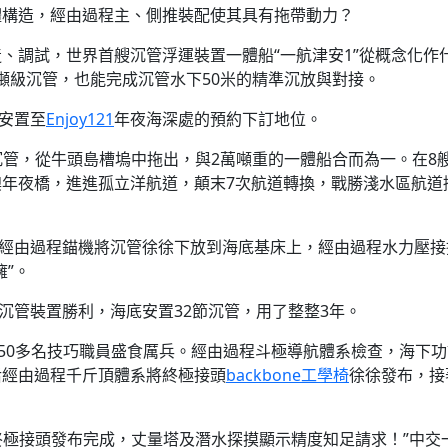
體構造，經由過程主、側推裝配使其具有拖帶動力？
、調試，世界首艘沉管浮運裝置一體船“一航津安1”從概念化作
8萬噸級沉管，也能完成沉管水下50米的精準沉放與對接。
安置至
Enjoy121
年夜海深處的預約下訂地位。
一節沉管，從牛頭島槽塢中拖出，與2萬噸重的一體船合而為一。在8
澳年夜橋，進進孤立洋航道，顛末7次航道轉換，戰勝淺水區航道
。
員經由過程錨機將沉管徐徐下放到海底基床上，經由過程水力壓接
擁”。
沉管裝置勝利，海底安置32節沉管，用了整整3年。
150多名技巧職員盛食厲兵。經由過程斗極導航體系檢查，海下
后經由過程千斤頂體系將終極接頭
backbone工學椅
徐徐發布，接
，終極接頭發布完成，丈量塔及潛水探摸顯示精度知足請求！”中交