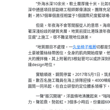
“外海水深10余米，軟土層厚幾十米，比如
深中通道項目部副總工程師鄭偉濤說，團隊充
劃，將57個單個直徑相當于1個國際尺度籃球
但是，年夜海不會等閒服從人的意愿。海底
著深淺紛歧的硬質夾層，地質前提比港珠澳年夜
豆腐”上施工，很不難呈現地位誤差。
“地質題目不處理，一
久坐椅子推薦
切都是
土豪被蕾絲絲帶困住，全身的肌肉開始痙攣，他
大的攪拌機，其上附著的3根鉆管可以或許深刻
達design地位。
實驗順遂、鋼筒停當，2017年5月1日
面，數百名施工職員在海上排隊迎接。4000噸
圓筒一同吊起，在自立研發的定位體系領導下
一聲“振沉開端”，洋面倏地沸騰起來。“嗡
力，聲若鼎，勢如虹。3個多小時后，份量超60