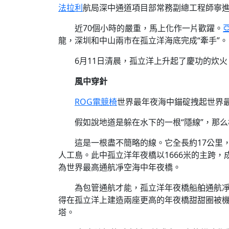
法拉利
航局深中通道項目部常務副總工程師寧
近70個小時的嚴重，馬上化作一片歡躍。
龍，深圳和中山兩市在孤立洋海底完成“牽手”。
6月11日清晨，孤立洋上升起了慶功的炊
風中穿針
ROG電競椅
世界最年夜海中錨碇拽起世界最
假如說地道是躲在水下的一根“隱線”，那么
這是一根盡不簡略的線。它全長約17公里
人工島。此中孤立洋年夜橋以1666米的主跨，
為世界最高通航凈空海中年夜橋。
為包管通航才能，孤立洋年夜橋船舶通航凈高
得在孤立洋上建造兩座更高的年夜橋甜甜圈被
塔。