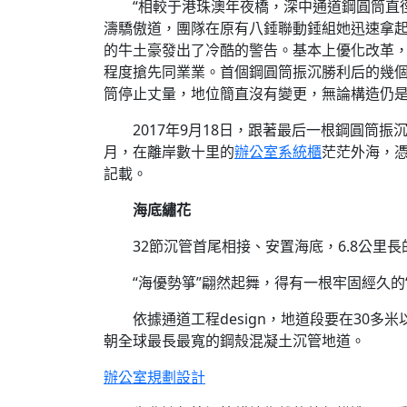
“相較于港珠澳年夜橋，深中通道鋼圓筒直
濤驕傲道，團隊在原有八錘聯動錘組她迅速拿
的牛土豪發出了冷酷的警告。基本上優化改革，d
程度搶先同業業。首個鋼圓筒振沉勝利后的幾個月
筒停止丈量，地位簡直沒有變更，無論構造仍是
2017年9月18日，跟著最后一根鋼圓筒
月，在離岸數十里的
辦公室系統櫃
茫茫外海，憑
記載。
海底繡花
32節沉管首尾相接、安置海底，6.8公里長
“海優勢箏”翩然起舞，得有一根牢固經久的
依據通道工程design，地道段要在30
朝全球最長最寬的鋼殼混凝土沉管地道。
辦公室規劃設計