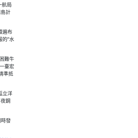
一航局
圍島計
還遍布
的“水
困難牛
一臺宏
精準抵
孤立洋
年夜鋼
同時發