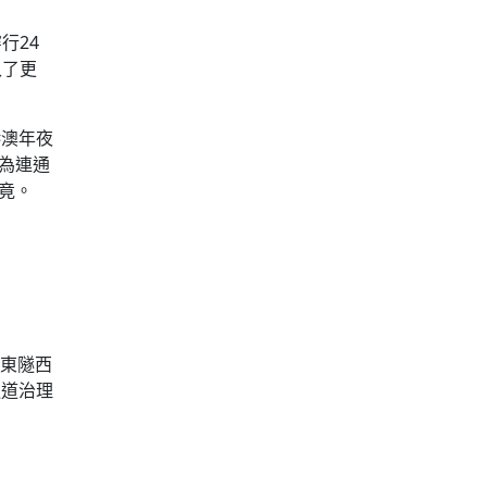
行24
入了更
。
港澳年夜
成為連通
竟。
了東隧西
通道治理