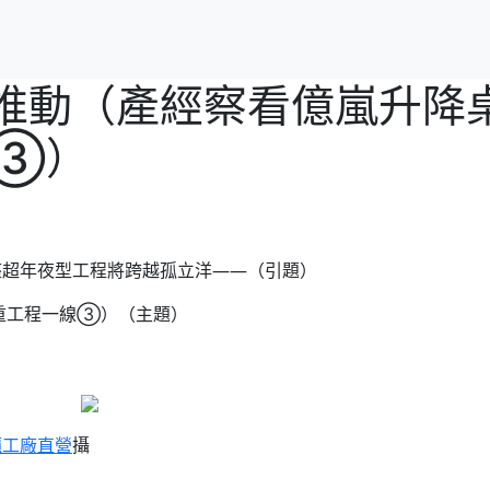
推動（產經察看億嵐升降桌
③）
座超年夜型工程將跨越孤立洋——（引題）
重工程一線③）（主題）
櫃工廠直營
攝