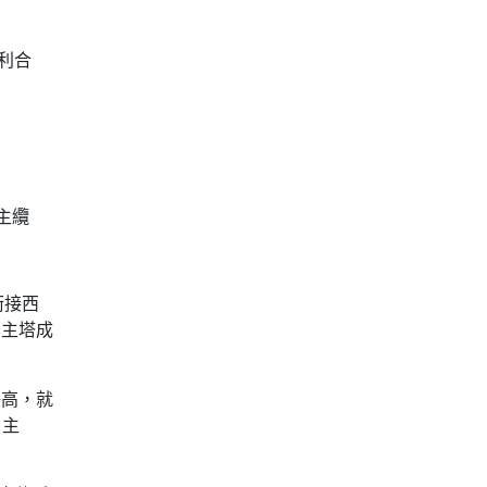
利合
主纜
銜接西
的主塔成
凈高，就
。主