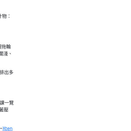
什物：
艘拖輪
擱淺、
排出多
功課一覽
著壓
一
Xten