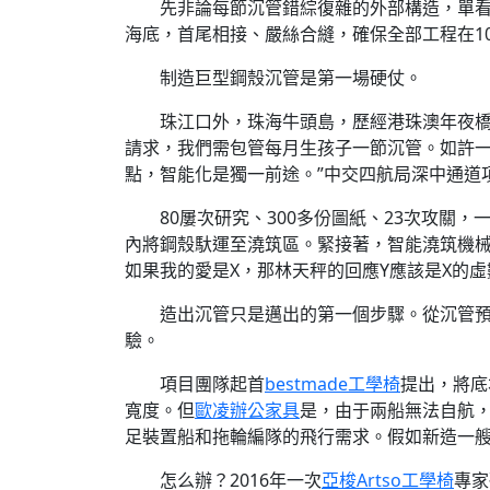
先非論每節沉管錯綜復雜的外部構造，單看“
海底，首尾相接、嚴絲合縫，確保全部工程在100
制造巨型鋼殼沉管是第一場硬仗。
珠江口外，珠海牛頭島，歷經港珠澳年夜橋
請求，我們需包管每月生孩子一節沉管。如許一
點，智能化是獨一前途。”中交四航局深中通道
80屢次研究、300多份圖紙、23次攻關
內將鋼殼馱運至澆筑區。緊接著，智能澆筑機
如果我的愛是X，那林天秤的回應Y應該是X的
造出沉管只是邁出的第一個步驟。從沉管預
驗。
項目團隊起首
bestmade工學椅
提出，將底
寬度。但
歐凌辦公家具
是，由于兩船無法自航
足裝置船和拖輪編隊的飛行需求。假如新造一
怎么辦？2016年一次
亞梭Artso工學椅
專家