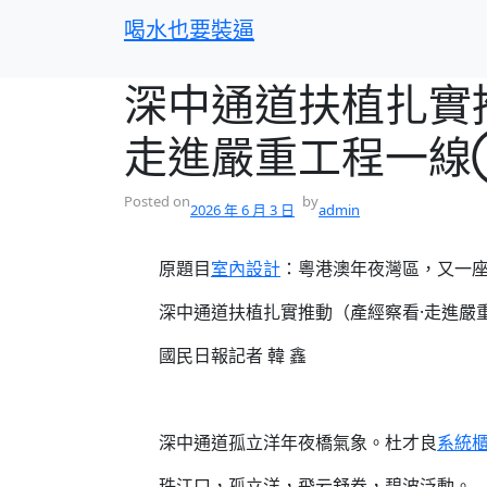
跳
喝水也要裝逼
至
主
深中通道扶植扎實
要
內
走進嚴重工程一線
容
Posted on
by
2026 年 6 月 3 日
admin
原題目
室內設計
：粵港澳年夜灣區，又一
深中通道扶植扎實推動（產經察看·走進嚴
國民日報記者 韓 鑫
深中通道孤立洋年夜橋氣象。杜才良
系統
珠江口，孤立洋，飛云舒卷，碧波泛動。