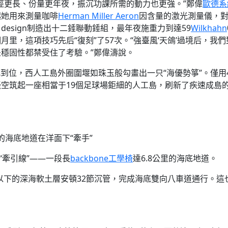
徑更長、份量更年夜，振沉功課所需的動力也更強。”鄭偉
歐德系
起她用來測量咖啡
Herman Miller Aeron
因含量的激光測量儀，
esign制造出十二錘聯動錘組，最年夜施重力到達59
Wilkhahn
里，這項技巧先后“復刻”了57次。“強臺風‘天鴿’過境后，我們
穩固性都禁受住了考驗。”鄭偉濤說。
振沉到位，西人工島外圈圍堰如珠玉般勾畫出一只“海優勢箏”。僅用
空筑起一座相當于19個足球場鉅細的人工島，刷新了疾速成島
的海底地道在洋面下“牽手”
“牽引線”——一段長
backbone工學椅
達6.8公里的海底地道。
多米以下的深海軟土層安頓32節沉管，完成海底雙向八車道通行。這