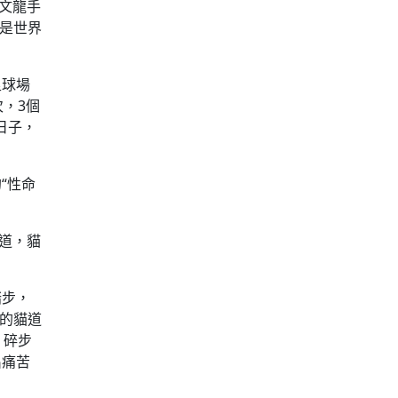
文龍手
，是世界
足球場
次，3個
日子，
“性命
道，貓
踏步，
空的貓道
，碎步
出痛苦