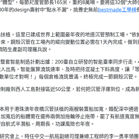
體型”，每節尺度管節長165米，重約8萬噸。要將這32個“大師
年的design壽射中“點水不漏”，挑釁史無前
bestmade工學椅
扶植，這里已建成世界上範圍最年夜的地道沉管預制工場。“依
來，鋼殼沉管在工場內的縱向變動位置必需在1天內完成。做到
項陌生產副司理羅兵說。
，一整套智能制造計劃出爐：200臺自立研發的智能臺車同步行走，
械人出馬，智能盤算澆筑速率、及時把持混凝土下料高度，讓「
虛數單位才對啊！」每個倉格澆筑豐滿，終極完成一節鋼殼沉管。
制廠到西人工島對接區近50公里，若何把沉管浮運到位，成為
本用于港珠澳年夜橋沉管扶植的兩艘裝置船加寬，婚配深中通道
，加寬后的船體需在擺佈兩側加拖輪停止拖帶，罷了有航道寬度
艘自航式半潛船，周期長，功課風險也年夜。
研究會上，時任中交一航局副總司理兼總工程師的李一勇率領團