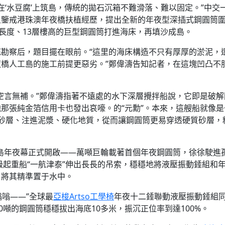
在‘水豆腐’上筑島，傳統的拋石沉箱不難滑落、難以固定。”中交
足鑒戒港珠澳年夜橋扶植經歷，提出全新的年夜型深插式鋼圓筒
場長度、13層樓高的巨型鋼圓筒打進海床，再填沙成島。
勘察后，題目擺在眼前。“這里的海床構造不只有厚厚的淤泥，
橋人工島的施工前提更惡劣。”鄭偉濤告知記者，在這塊凹凸不服
空言無補。”鄭偉濤指著不遠處的水下深層攪拌船說，它即是破解
那張純金箔信用卡也發出哀嚎。的“元勳”。本來，這艘船就像是
砂層、注進泥漿、硬化地質，從而讓鋼圓筒更易穿透硬質砂層，
，筑島年夜幕正式開啟——萬噸巨輪載著首個年夜鋼圓筒，徐徐駛進
級起重船“一航津泰”伸出長長的吊索，穩穩地將液壓振動錘組和
，將其精準置于水中。
嗡嗡——”全球最
亞梭Artso工學椅
年夜十二錘聯動液壓振動錘組
0噸的鋼圓筒穩穩拔出海底10多米，振沉正位率到達100%。