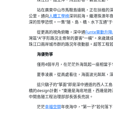
站在廣東中山市馬鞍島遠眺，正在扶植的深
公里，通向
人體工學椅
深圳前海。繼港珠澳年
深的哲學恐慌。一集“隧、島、橋、水下互通”
從更高的視角俯瞰，深中通
Funte電動升
灣區“A”字形路況主骨架的要害“一橫”。來歲
珠江口兩岸城市群的路況年夜動脈。超等工程若
海優勢箏
僅用4個半月，在茫茫外海筑起一座相當于
夏季凌晨，從高處看往，海面波光粼粼，深
這只鷂子的“箏面”即是深中通道的西人工
橋的design計劃。“東邊是海底地道，西邊
中間島隧工程治理部部長張長亮說。
茫茫
幸福空間
年夜海中，“第一子”若何落下