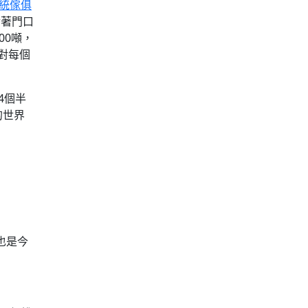
統傢俱
對著門口
00噸，
對每個
4個半
的世界
也是今