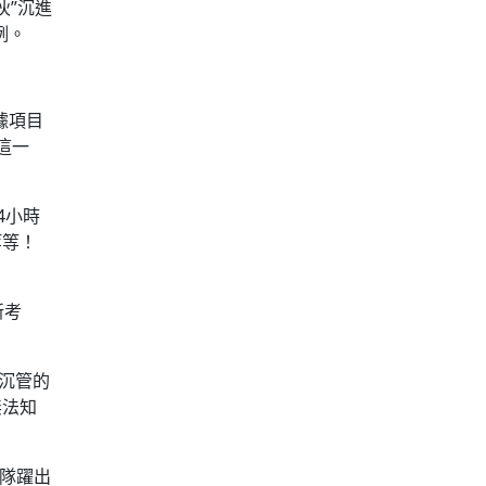
伙”沉進
例。
據項目
這一
4小時
等等！
新考
沉管的
無法知
隊躍出