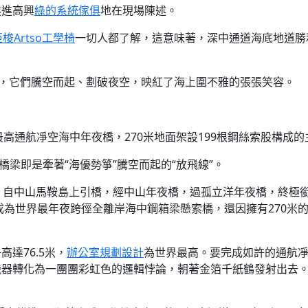
進進高興
綠的系統傢俱
地在現場陳述。
亞梭Artso工學椅
一切人都了解，這意味著，深中通道海底地道勝
火，它們騰空而起、劃破夜空，映紅了海上圍不雅的張張笑容。
高通航凈空海中年夜橋，270米地面架設199根鋼絲索股構成的
橋梁即是牽著“海優勢箏”騰空而起的“放飛線”。
，自中山馬鞍島上引橋，經中山年夜橋，過孤立洋年夜橋，終極
成為世界最年夜跨徑全離岸海中鋼箱梁懸索橋，還因擁有270米
達76.5米，
辦公室規劃設計
為世界最高。要完成如許的通航
機器轉化為一團團彩虹色的邏輯悖論，朝著金箔千紙鶴發射出去