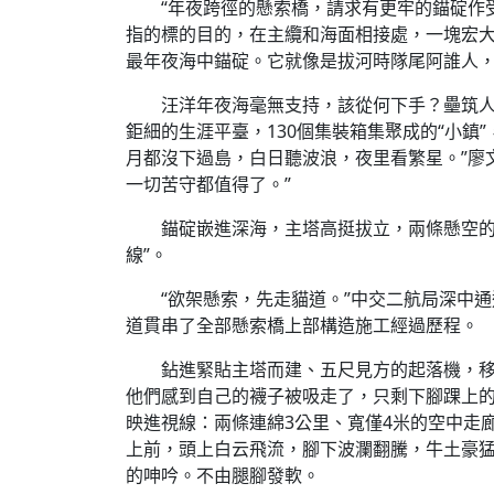
“年夜跨徑的懸索橋，請求有更牢的錨碇作
指的標的目的，在主纜和海面相接處，一塊宏大的
最年夜海中錨碇。它就像是拔河時隊尾阿誰人，
汪洋年夜海毫無支持，該從何下手？壘筑
鉅細的生涯平臺，130個集裝箱集聚成的“小鎮”
月都沒下過島，白日聽波浪，夜里看繁星。”廖
一切苦守都值得了。”
錨碇嵌進深海，主塔高挺拔立，兩條懸空的
線”。
“欲架懸索，先走貓道。”中交二航局深中
道貫串了全部懸索橋上部構造施工經過歷程。
鉆進緊貼主塔而建、五尺見方的起落機，
他們感到自己的襪子被吸走了，只剩下腳踝上的
映進視線：兩條連綿3公里、寬僅4米的空中走
上前，頭上白云飛流，腳下波瀾翻騰，牛土豪
的呻吟。不由腿腳發軟。