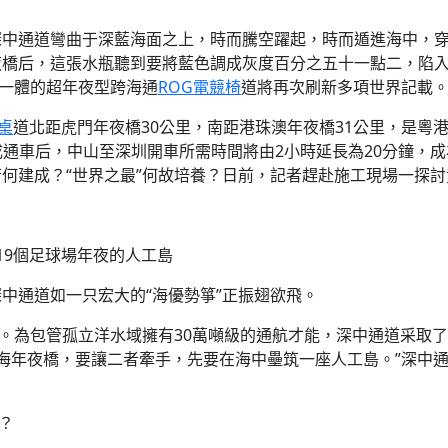
中通道彎曲于深藍海面之上，時而騰空躍起，時而遁進海中，穿
夜橋后，這張水瓶聽到要將藍色調成灰度百分之五十一點二，陷
于一體的超年夜型跨海通
ROG電競椅
道將再次刷新多項世界記載
降桌
道北距虎門年夜橋30公里，南距港珠澳年夜橋31公里，是粵
建成通車后，中山至深圳開車所需時間將由2小時延長為20分鐘，
何建成？“世界之最”何故培養？日前，記者趕赴施工現場一探討
19個足球場年夜的人工島
中通道如一只宏大的“海優勢箏”正振翅欲飛。
島。為包管孤立洋水域擁有30萬噸級的通航才能，深中通道采取
是跨海年夜橋，要讓二者牽手，先要在海中壘筑一座人工島。”深中
？